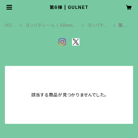
第6弾 | GULNET
HOM
ヨンパチシール ( 48mm角
ヨンパチマ
第6
E
)
ン
弾
該当する商品が見つかりませんでした。