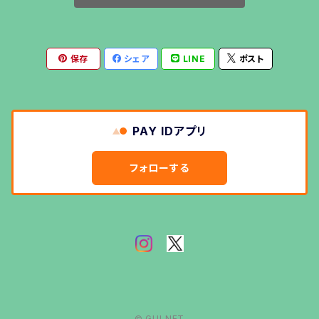
第21弾
第21弾
第17弾
保存
シェア
LINE
ポスト
第22弾
第22弾
第18弾
第23弾
第23弾
第19弾
PAY IDアプリ
第24弾
第20弾
フォローする
第25弾
第21弾
第26弾
第22弾
第27弾
第23弾
第28弾
© GULNET