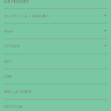
CATEGORY
ヨンパチシール ( 48mm角 )
いないマン
Wear
第4弾
イジクリマン
T-shirts
STICKER
第3弾
第1弾
Long Sleeve
シルキチナイト
Hoody
GULPLOTT
ART
第2弾
第2弾
第1弾
BIOMMENT
ソックリダッチ
Sweat
手描きステッカー
ZINE
第5弾
第3弾
第2弾
GAG
第1弾
肥マン
Others
MIDI_sai 20周年
第1弾
第4弾
CRYPTO
第2弾
第1弾
ヨンパチマン
ABSTOON