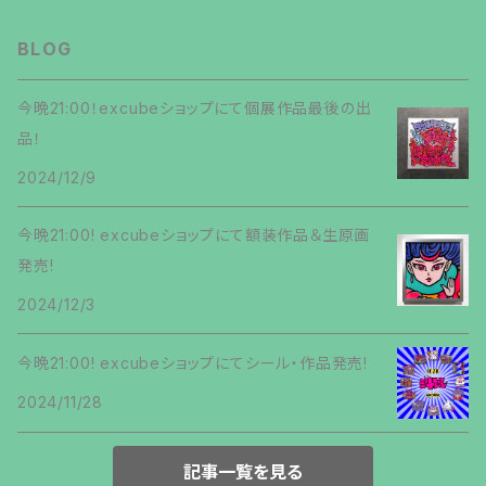
名ん者ソレ!?
第13弾
第13弾
BLOG
第9弾
ネΩマン
第14弾
第14弾
今晩21:00！excubeショップにて個展作品最後の出
第10弾
品！
第15弾
第15弾
第11弾
2024/12/9
第16弾
第16弾
今晩21:00! excubeショップにて額装作品＆生原画
第12弾
発売!
第17弾
第17弾
第13弾
2024/12/3
第18弾
第18弾
第14弾
今晩21:00! excubeショップにてシール・作品発売!
第19弾
2024/11/28
第19弾
第15弾
第20弾
第20弾
記事一覧を見る
第16弾