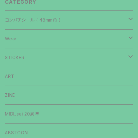
CATEGORY
ヨンパチシール ( 48mm角 )
いないマン
Wear
第4弾
イジクリマン
T-shirts
STICKER
第3弾
第1弾
Long Sleeve
シルキチナイト
Hoody
GULPLOTT
ART
第2弾
第2弾
第1弾
BIOMMENT
ソックリダッチ
Sweat
手描きステッカー
ZINE
第5弾
第3弾
第2弾
GAG
第1弾
肥マン
Others
MIDI_sai 20周年
第1弾
第4弾
CRYPTO
第2弾
第1弾
ヨンパチマン
ABSTOON