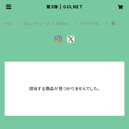
第3弾 | GULNET
HOM
ヨンパチシール ( 48mm角
ソックリダッ
第3
E
)
チ
弾
該当する商品が見つかりませんでした。