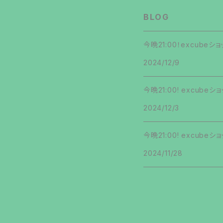
名ん者ソレ!?
第13弾
第13弾
BLOG
第9弾
ネΩマン
第14弾
第14弾
今晩21:00！excub
第10弾
2024/12/9
第15弾
第15弾
第11弾
今晩21:00! excub
第16弾
第16弾
第12弾
2024/12/3
第17弾
第17弾
第13弾
今晩21:00! excub
第18弾
第18弾
2024/11/28
第14弾
第19弾
第19弾
第15弾
第20弾
第20弾
第16弾