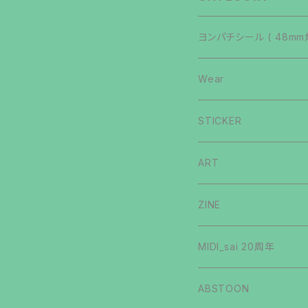
ヨンパチシール ( 48mm
いないマン
Wear
第4弾
イジクリマン
T-shirts
STICKER
第3弾
第1弾
Long Sleeve
シルキチナイト
Hoody
GULPLOTT
ART
第2弾
第2弾
第1弾
BIOMMENT
ソックリダッチ
Sweat
手描きステッカー
ZINE
第5弾
第3弾
第2弾
GAG
第1弾
肥マン
Others
MIDI_sai 20周年
第1弾
第4弾
CRYPTO
第2弾
第1弾
ヨンパチマン
ABSTOON