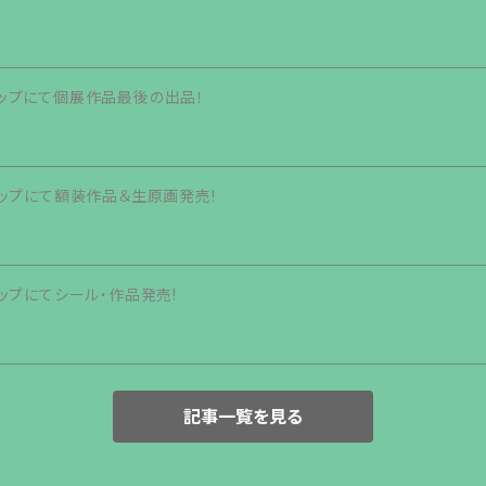
eショップにて個展作品最後の出品！
eショップにて額装作品＆生原画発売!
eショップにてシール・作品発売!
記事一覧を見る