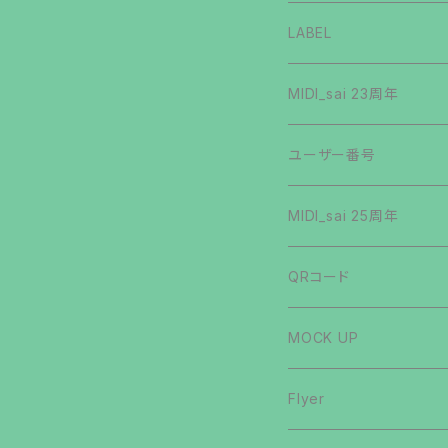
第6弾
第5弾
手描き文字
第3弾
第2弾
第1弾
その他
LABEL
第7弾
第6弾
OTHERS
第2弾
クリプトマン
MIDI_sai 23周年
第8弾
第7弾
MUSIC
第3弾
第1弾
ステッカーシール
ユーザー番号
番外編
第8弾
第4弾
第2弾
バグリマン
MIDI_sai 25周年
第9弾
第9弾
第5弾
アブストマン
QRコード
第10弾
第10弾
第6弾
シルキチマン
MOCK UP
第11弾
第11弾
第7弾
第1弾
駄スラ展
Flyer
第12弾
第12弾
第8弾