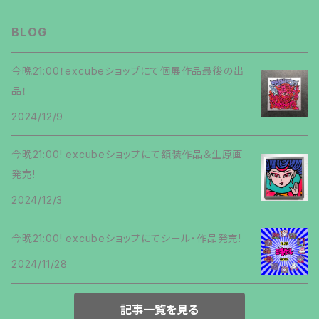
名ん者ソレ!?
第13弾
第13弾
BLOG
第9弾
ネΩマン
第14弾
第14弾
今晩21:00！excubeショップにて個展作品最後の出
第10弾
品！
第15弾
第15弾
第11弾
2024/12/9
第16弾
第16弾
今晩21:00! excubeショップにて額装作品＆生原画
第12弾
発売!
第17弾
第17弾
第13弾
2024/12/3
第18弾
第18弾
第14弾
今晩21:00! excubeショップにてシール・作品発売!
第19弾
2024/11/28
第19弾
第15弾
第20弾
第20弾
記事一覧を見る
第16弾