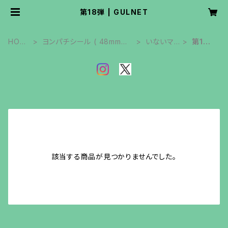
第18弾 | GULNET
HOM
ヨンパチシール ( 48mm角
いないマ
第18
E
)
ン
弾
該当する商品が見つかりませんでした。