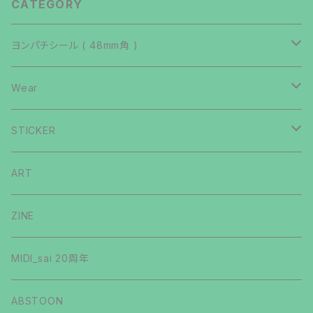
CATEGORY
ヨンパチシール ( 48mm角 )
いないマン
Wear
第4弾
イジクリマン
T-shirts
STICKER
第3弾
第1弾
Long Sleeve
シルキチナイト
Hoody
GULPLOTT
ART
第2弾
第2弾
第1弾
BIOMMENT
ソックリダッチ
Sweat
手描きステッカー
ZINE
第5弾
第3弾
第2弾
GAG
第1弾
肥マン
Others
MIDI_sai 20周年
第1弾
第4弾
CRYPTO
第2弾
第1弾
ヨンパチマン
ABSTOON