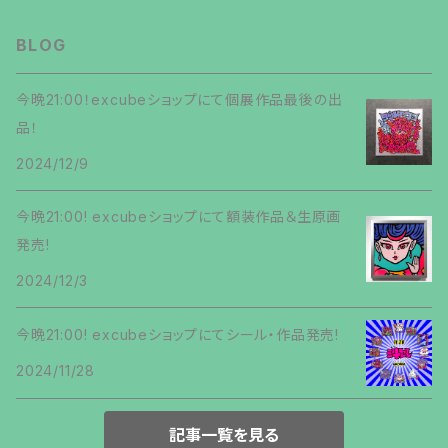
名ん者ソレ!?
第13弾
第13弾
BLOG
第9弾
ネΩマン
第14弾
第14弾
今晩21:00！excubeショップにて個展作品最後の出
第10弾
品！
第15弾
第15弾
第11弾
2024/12/9
第16弾
第16弾
今晩21:00! excubeショップにて額装作品＆生原画
第12弾
発売!
第17弾
第17弾
第13弾
2024/12/3
第18弾
第18弾
第14弾
今晩21:00! excubeショップにてシール・作品発売!
第19弾
2024/11/28
第19弾
第15弾
第20弾
第20弾
記事一覧を見る
第16弾