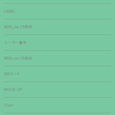
第6弾
第5弾
手描き文字
第3弾
第2弾
第1弾
その他
LABEL
第7弾
第6弾
OTHERS
第2弾
クリプトマン
MIDI_sai 23周年
第8弾
第7弾
MUSIC
第3弾
第1弾
ステッカーシール
ユーザー番号
番外編
第8弾
第4弾
第2弾
バグリマン
MIDI_sai 25周年
第9弾
第9弾
第5弾
アブストマン
QRコード
第10弾
第10弾
第6弾
シルキチマン
MOCK UP
第11弾
第11弾
第7弾
第1弾
駄スラ展
Flyer
第12弾
第12弾
第8弾