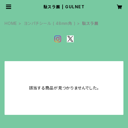
駄スラ展 | GULNET
HOME
ヨンパチシール ( 48mm角 )
駄スラ展
該当する商品が見つかりませんでした。