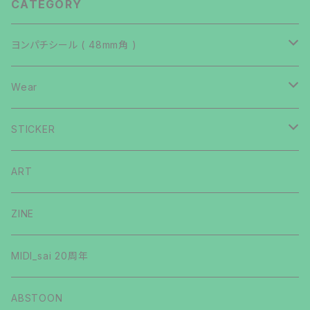
CATEGORY
ヨンパチシール ( 48mm角 )
いないマン
Wear
第4弾
イジクリマン
T-shirts
STICKER
第3弾
第1弾
Long Sleeve
シルキチナイト
Hoody
GULPLOTT
ART
第2弾
第2弾
第1弾
BIOMMENT
ソックリダッチ
Sweat
手描きステッカー
ZINE
第5弾
第3弾
第2弾
GAG
第1弾
肥マン
Others
MIDI_sai 20周年
第1弾
第4弾
CRYPTO
第2弾
第1弾
ヨンパチマン
ABSTOON