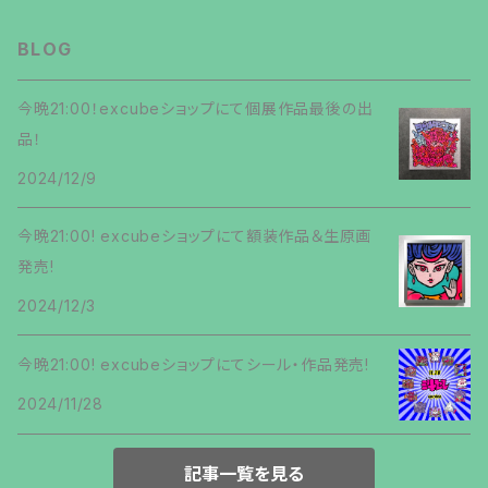
名ん者ソレ!?
第13弾
第13弾
BLOG
第9弾
ネΩマン
第14弾
第14弾
今晩21:00！excubeショップにて個展作品最後の出
第10弾
品！
第15弾
第15弾
第11弾
2024/12/9
第16弾
第16弾
今晩21:00! excubeショップにて額装作品＆生原画
第12弾
発売!
第17弾
第17弾
第13弾
2024/12/3
第18弾
第18弾
第14弾
今晩21:00! excubeショップにてシール・作品発売!
第19弾
2024/11/28
第19弾
第15弾
第20弾
第20弾
記事一覧を見る
第16弾