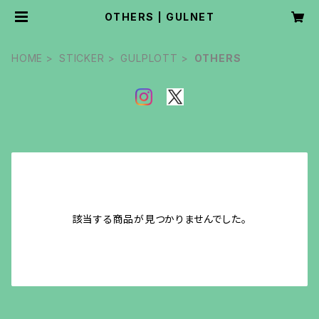
OTHERS | GULNET
HOME
STICKER
GULPLOTT
OTHERS
該当する商品が見つかりませんでした。