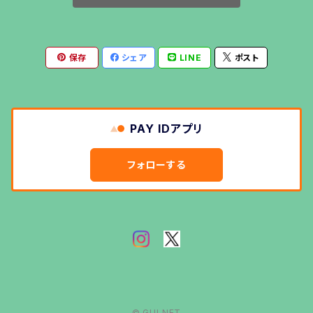
第21弾
第21弾
第17弾
保存
シェア
LINE
ポスト
第22弾
第22弾
第18弾
第23弾
第23弾
第19弾
PAY IDアプリ
第24弾
第20弾
フォローする
第25弾
第21弾
第26弾
第22弾
第27弾
第23弾
第28弾
© GULNET