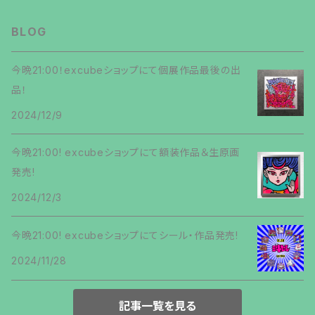
名ん者ソレ!?
第13弾
第13弾
BLOG
第9弾
ネΩマン
第14弾
第14弾
今晩21:00！excubeショップにて個展作品最後の出
第10弾
品！
第15弾
第15弾
第11弾
2024/12/9
第16弾
第16弾
今晩21:00! excubeショップにて額装作品＆生原画
第12弾
発売!
第17弾
第17弾
第13弾
2024/12/3
第18弾
第18弾
第14弾
今晩21:00! excubeショップにてシール・作品発売!
第19弾
2024/11/28
第19弾
第15弾
第20弾
第20弾
記事一覧を見る
第16弾