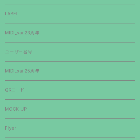
第6弾
第5弾
手描き文字
第3弾
第2弾
第1弾
その他
LABEL
第7弾
第6弾
OTHERS
第2弾
クリプトマン
MIDI_sai 23周年
第8弾
第7弾
MUSIC
第3弾
第1弾
ステッカーシール
ユーザー番号
番外編
第8弾
第4弾
第2弾
バグリマン
MIDI_sai 25周年
第9弾
第9弾
第5弾
アブストマン
QRコード
第10弾
第10弾
第6弾
シルキチマン
MOCK UP
第11弾
第11弾
第7弾
第1弾
駄スラ展
Flyer
第12弾
第12弾
第8弾