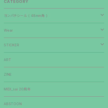
CATEGORY
ヨンパチシール ( 48mm角 )
いないマン
Wear
第4弾
イジクリマン
T-shirts
STICKER
第3弾
第1弾
Long Sleeve
シルキチナイト
Hoody
GULPLOTT
ART
第2弾
第2弾
第1弾
BIOMMENT
ソックリダッチ
Sweat
手描きステッカー
ZINE
第5弾
第3弾
第2弾
GAG
第1弾
肥マン
Others
MIDI_sai 20周年
第1弾
第4弾
CRYPTO
第2弾
第1弾
ヨンパチマン
ABSTOON