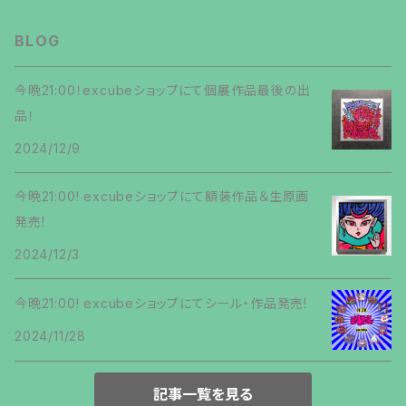
名ん者ソレ!?
第13弾
第13弾
BLOG
第9弾
ネΩマン
第14弾
第14弾
今晩21:00！excubeショップにて個展作品最後の出
第10弾
品！
第15弾
第15弾
第11弾
2024/12/9
第16弾
第16弾
今晩21:00! excubeショップにて額装作品＆生原画
第12弾
発売!
第17弾
第17弾
第13弾
2024/12/3
第18弾
第18弾
第14弾
今晩21:00! excubeショップにてシール・作品発売!
第19弾
2024/11/28
第19弾
第15弾
第20弾
第20弾
記事一覧を見る
第16弾