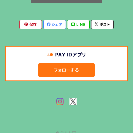
第21弾
第21弾
第17弾
保存
シェア
LINE
ポスト
第22弾
第22弾
第18弾
第23弾
第23弾
第19弾
PAY IDアプリ
第24弾
第20弾
フォローする
第25弾
第21弾
第26弾
第22弾
第27弾
第23弾
第28弾
© GULNET