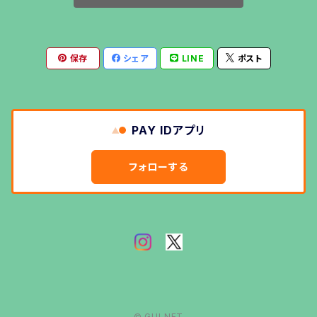
第21弾
第21弾
第17弾
保存
シェア
LINE
ポスト
第22弾
第22弾
第18弾
第23弾
第23弾
第19弾
PAY IDアプリ
第24弾
第20弾
フォローする
第25弾
第21弾
第26弾
第22弾
第27弾
第23弾
第28弾
© GULNET