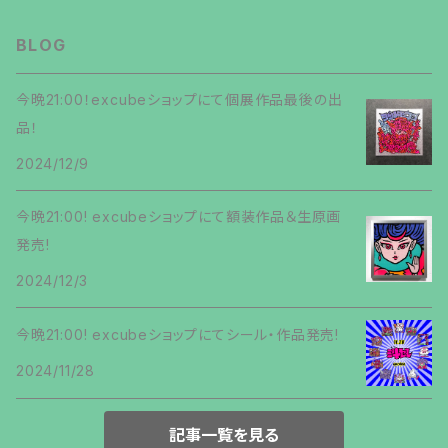
名ん者ソレ!?
第13弾
第13弾
BLOG
第9弾
ネΩマン
第14弾
第14弾
今晩21:00！excubeショップにて個展作品最後の出
第10弾
品！
第15弾
第15弾
第11弾
2024/12/9
第16弾
第16弾
今晩21:00! excubeショップにて額装作品＆生原画
第12弾
発売!
第17弾
第17弾
第13弾
2024/12/3
第18弾
第18弾
第14弾
今晩21:00! excubeショップにてシール・作品発売!
第19弾
2024/11/28
第19弾
第15弾
第20弾
第20弾
記事一覧を見る
第16弾