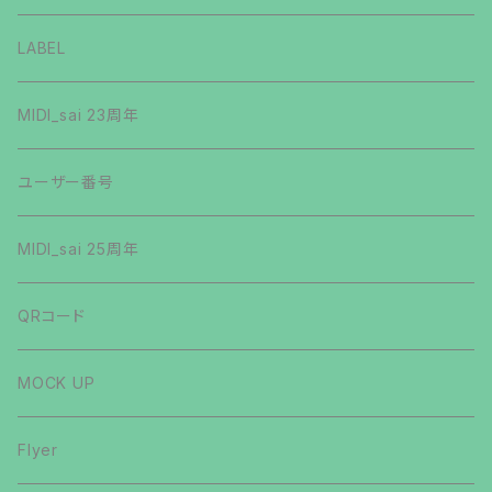
第6弾
第5弾
手描き文字
第3弾
第2弾
第1弾
その他
LABEL
第7弾
第6弾
OTHERS
第2弾
クリプトマン
MIDI_sai 23周年
第8弾
第7弾
MUSIC
第3弾
第1弾
ステッカーシール
ユーザー番号
番外編
第8弾
第4弾
第2弾
バグリマン
MIDI_sai 25周年
第9弾
第9弾
第5弾
アブストマン
QRコード
第10弾
第10弾
第6弾
シルキチマン
MOCK UP
第11弾
第11弾
第7弾
第1弾
駄スラ展
Flyer
第12弾
第12弾
第8弾