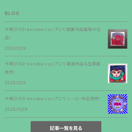
名ん者ソレ!?
第13弾
第13弾
BLOG
第9弾
ネΩマン
第14弾
第14弾
今晩21:00！excubeショップにて個展作品最後の出
第10弾
品！
第15弾
第15弾
第11弾
2024/12/9
第16弾
第16弾
今晩21:00! excubeショップにて額装作品＆生原画
第12弾
発売!
第17弾
第17弾
第13弾
2024/12/3
第18弾
第18弾
第14弾
今晩21:00! excubeショップにてシール・作品発売!
第19弾
2024/11/28
第19弾
第15弾
第20弾
第20弾
記事一覧を見る
第16弾