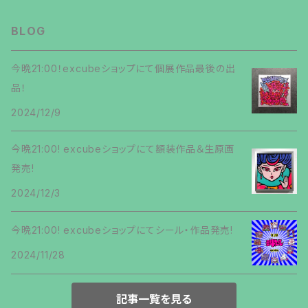
名ん者ソレ!?
第13弾
第13弾
BLOG
第9弾
ネΩマン
第14弾
第14弾
今晩21:00！excubeショップにて個展作品最後の出
第10弾
品！
第15弾
第15弾
第11弾
2024/12/9
第16弾
第16弾
今晩21:00! excubeショップにて額装作品＆生原画
第12弾
発売!
第17弾
第17弾
第13弾
2024/12/3
第18弾
第18弾
第14弾
今晩21:00! excubeショップにてシール・作品発売!
第19弾
2024/11/28
第19弾
第15弾
第20弾
第20弾
記事一覧を見る
第16弾