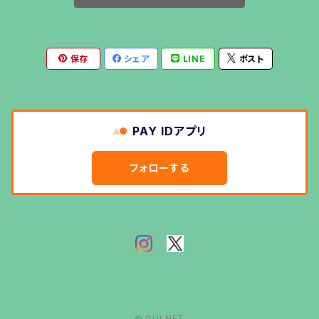
第21弾
第21弾
第17弾
保存
シェア
LINE
ポスト
第22弾
第22弾
第18弾
第23弾
第23弾
第19弾
PAY IDアプリ
第24弾
第20弾
フォローする
第25弾
第21弾
第26弾
第22弾
第27弾
第23弾
第28弾
© GULNET