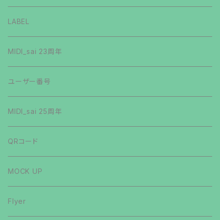
第6弾
第5弾
手描き文字
第3弾
第2弾
第1弾
その他
LABEL
第7弾
第6弾
OTHERS
第2弾
クリプトマン
MIDI_sai 23周年
第8弾
第7弾
MUSIC
第3弾
第1弾
ステッカーシール
ユーザー番号
番外編
第8弾
第4弾
第2弾
バグリマン
MIDI_sai 25周年
第9弾
第9弾
第5弾
アブストマン
QRコード
第10弾
第10弾
第6弾
シルキチマン
MOCK UP
第11弾
第11弾
第7弾
第1弾
駄スラ展
Flyer
第12弾
第12弾
第8弾