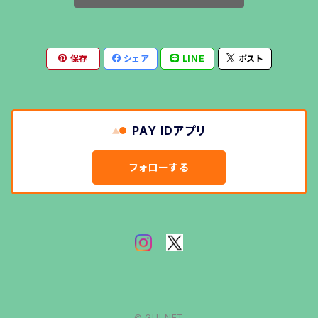
第21弾
第21弾
第17弾
保存
シェア
LINE
ポスト
第22弾
第22弾
第18弾
第23弾
第23弾
第19弾
PAY IDアプリ
第24弾
第20弾
フォローする
第25弾
第21弾
第26弾
第22弾
第27弾
第23弾
第28弾
© GULNET