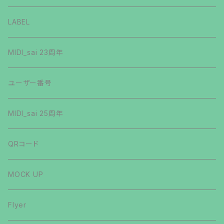
第6弾
第5弾
手描き文字
第3弾
第2弾
第1弾
その他
LABEL
第7弾
第6弾
OTHERS
第2弾
クリプトマン
MIDI_sai 23周年
第8弾
第7弾
MUSIC
第3弾
第1弾
ステッカーシール
ユーザー番号
番外編
第8弾
第4弾
第2弾
バグリマン
MIDI_sai 25周年
第9弾
第9弾
第5弾
アブストマン
QRコード
第10弾
第10弾
第6弾
シルキチマン
MOCK UP
第11弾
第11弾
第7弾
第1弾
駄スラ展
Flyer
第12弾
第12弾
第8弾