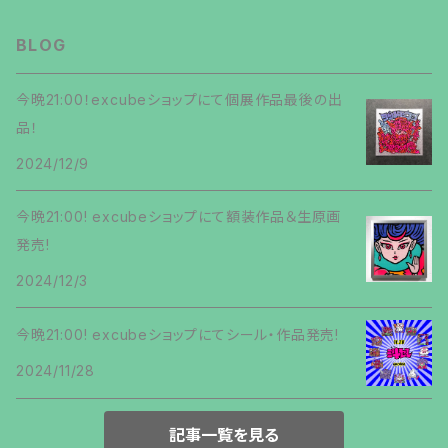
名ん者ソレ!?
第13弾
第13弾
BLOG
第9弾
ネΩマン
第14弾
第14弾
今晩21:00！excubeショップにて個展作品最後の出
第10弾
品！
第15弾
第15弾
第11弾
2024/12/9
第16弾
第16弾
今晩21:00! excubeショップにて額装作品＆生原画
第12弾
発売!
第17弾
第17弾
第13弾
2024/12/3
第18弾
第18弾
第14弾
今晩21:00! excubeショップにてシール・作品発売!
第19弾
2024/11/28
第19弾
第15弾
第20弾
第20弾
記事一覧を見る
第16弾