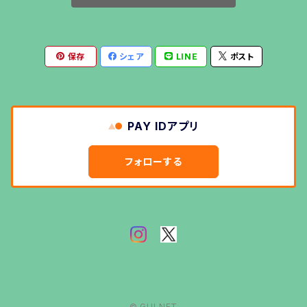
第21弾
第21弾
第17弾
保存
シェア
LINE
ポスト
第22弾
第22弾
第18弾
第23弾
第23弾
第19弾
PAY IDアプリ
第24弾
第20弾
フォローする
第25弾
第21弾
第26弾
第22弾
第27弾
第23弾
第28弾
© GULNET