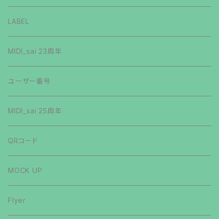
第6弾
第5弾
手描き文字
第3弾
第2弾
第1弾
その他
LABEL
第7弾
第6弾
OTHERS
第2弾
クリプトマン
MIDI_sai 23周年
第8弾
第7弾
MUSIC
第3弾
第1弾
ステッカーシール
ユーザー番号
番外編
第8弾
第4弾
第2弾
バグリマン
MIDI_sai 25周年
第9弾
第9弾
第5弾
アブストマン
QRコード
第10弾
第10弾
第6弾
シルキチマン
MOCK UP
第11弾
第11弾
第7弾
第1弾
駄スラ展
Flyer
第12弾
第12弾
第8弾