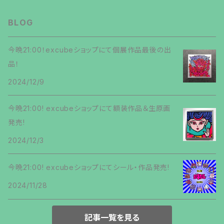
名ん者ソレ!?
第13弾
第13弾
BLOG
第9弾
ネΩマン
第14弾
第14弾
今晩21:00！excubeショップにて個展作品最後の出
第10弾
品！
第15弾
第15弾
第11弾
2024/12/9
第16弾
第16弾
今晩21:00! excubeショップにて額装作品＆生原画
第12弾
発売!
第17弾
第17弾
第13弾
2024/12/3
第18弾
第18弾
第14弾
今晩21:00! excubeショップにてシール・作品発売!
第19弾
2024/11/28
第19弾
第15弾
第20弾
第20弾
記事一覧を見る
第16弾