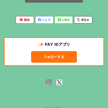
第21弾
第21弾
第17弾
保存
シェア
LINE
ポスト
第22弾
第22弾
第18弾
第23弾
第23弾
第19弾
PAY IDアプリ
第24弾
第20弾
フォローする
第25弾
第21弾
第26弾
第22弾
第27弾
第23弾
第28弾
© GULNET