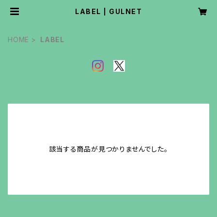
LABEL | GULNET
HOME
LABEL
該当する商品が見つかりませんでした。