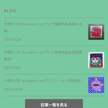
名ん者ソレ!?
第13弾
第13弾
BLOG
第9弾
ネΩマン
第14弾
第14弾
今晩21:00！excubeショップにて個展作品最後の出
第10弾
品！
第15弾
第15弾
第11弾
2024/12/9
第16弾
第16弾
今晩21:00! excubeショップにて額装作品＆生原画
第12弾
発売!
第17弾
第17弾
第13弾
2024/12/3
第18弾
第18弾
第14弾
今晩21:00! excubeショップにてシール・作品発売!
第19弾
2024/11/28
第19弾
第15弾
第20弾
第20弾
記事一覧を見る
第16弾