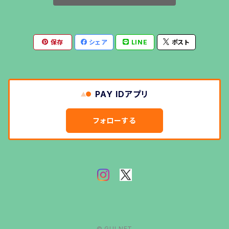
第21弾
第21弾
第17弾
保存
シェア
LINE
ポスト
第22弾
第22弾
第18弾
第23弾
第23弾
第19弾
PAY IDアプリ
第24弾
第20弾
フォローする
第25弾
第21弾
第26弾
第22弾
第27弾
第23弾
第28弾
© GULNET