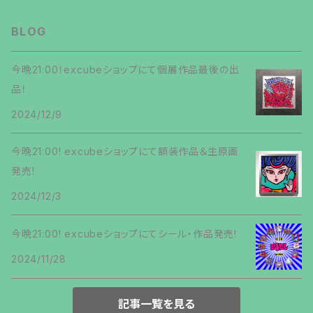
名ん者ソレ!?
第13弾
第13弾
BLOG
第9弾
ネΩマン
第14弾
第14弾
今晩21:00！excubeショップにて個展作品最後の出
第10弾
品！
第15弾
第15弾
第11弾
2024/12/9
第16弾
第16弾
今晩21:00! excubeショップにて額装作品＆生原画
第12弾
発売!
第17弾
第17弾
第13弾
2024/12/3
第18弾
第18弾
第14弾
今晩21:00! excubeショップにてシール・作品発売!
第19弾
2024/11/28
第19弾
第15弾
第20弾
第20弾
記事一覧を見る
第16弾