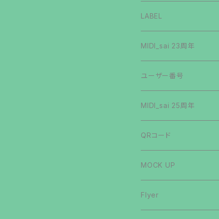
第6弾
第5弾
手描き文字
第3弾
第2弾
第1弾
その他
LABEL
第7弾
第6弾
OTHERS
第2弾
クリプトマン
MIDI_sai 23周年
第8弾
第7弾
MUSIC
第3弾
第1弾
ステッカーシール
ユーザー番号
番外編
第8弾
第4弾
第2弾
バグリマン
MIDI_sai 25周年
第9弾
第9弾
第5弾
アブストマン
QRコード
第10弾
第10弾
第6弾
シルキチマン
MOCK UP
第11弾
第11弾
第7弾
第1弾
駄スラ展
Flyer
第12弾
第12弾
第8弾