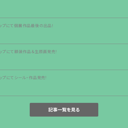
eショップにて個展作品最後の出品！
eショップにて額装作品＆生原画発売!
eショップにてシール・作品発売!
記事一覧を見る