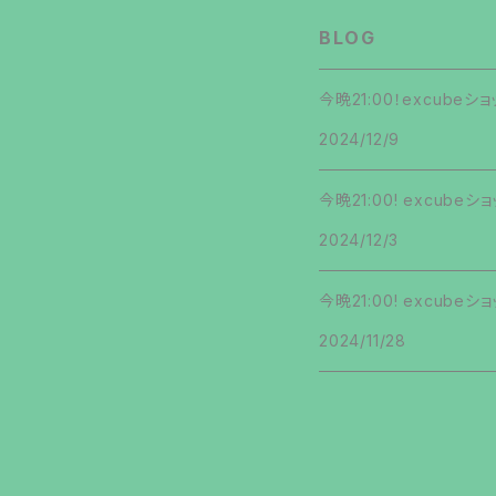
名ん者ソレ!?
第13弾
第13弾
BLOG
第9弾
ネΩマン
第14弾
第14弾
今晩21:00！excub
第10弾
2024/12/9
第15弾
第15弾
第11弾
今晩21:00! excub
第16弾
第16弾
第12弾
2024/12/3
第17弾
第17弾
第13弾
今晩21:00! excub
第18弾
第18弾
2024/11/28
第14弾
第19弾
第19弾
第15弾
第20弾
第20弾
第16弾