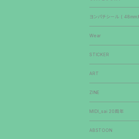
ヨンパチシール ( 48mm
いないマン
Wear
第4弾
イジクリマン
T-shirts
STICKER
第3弾
第1弾
Long Sleeve
シルキチナイト
Hoody
GULPLOTT
ART
第2弾
第2弾
第1弾
BIOMMENT
ソックリダッチ
Sweat
手描きステッカー
ZINE
第5弾
第3弾
第2弾
GAG
第1弾
肥マン
Others
MIDI_sai 20周年
第1弾
第4弾
CRYPTO
第2弾
第1弾
ヨンパチマン
ABSTOON