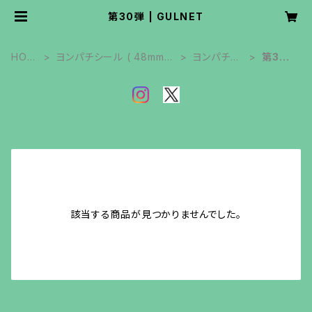
第30弾 | GULNET
HOM
ヨンパチシール ( 48mm角
ヨンパチマ
第30
E
)
ン
弾
該当する商品が見つかりませんでした。