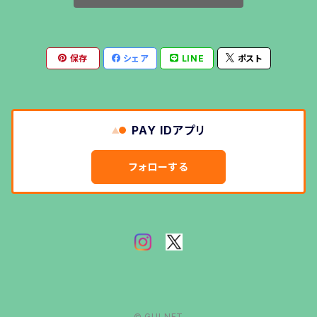
第21弾
第21弾
第17弾
保存
シェア
LINE
ポスト
第22弾
第22弾
第18弾
第23弾
第23弾
第19弾
PAY IDアプリ
第24弾
第20弾
フォローする
第25弾
第21弾
第26弾
第22弾
第27弾
第23弾
第28弾
© GULNET