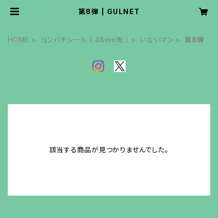
第8弾 | GULNET
HOME
ヨンパチシール ( 48mm角 )
いないマン
第8弾
該当する商品が見つかりませんでした。