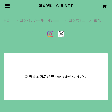
第40弾 | GULNET
HOM
ヨンパチシール ( 48mm角
ヨンパチマ
第40
E
)
ン
弾
該当する商品が見つかりませんでした。