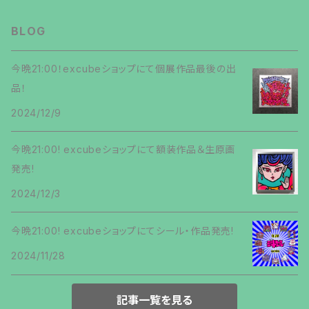
名ん者ソレ!?
第13弾
第13弾
BLOG
第9弾
ネΩマン
第14弾
第14弾
今晩21:00！excubeショップにて個展作品最後の出
第10弾
品！
第15弾
第15弾
第11弾
2024/12/9
第16弾
第16弾
今晩21:00! excubeショップにて額装作品＆生原画
第12弾
発売!
第17弾
第17弾
第13弾
2024/12/3
第18弾
第18弾
第14弾
今晩21:00! excubeショップにてシール・作品発売!
第19弾
2024/11/28
第19弾
第15弾
第20弾
第20弾
記事一覧を見る
第16弾