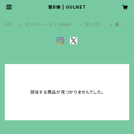
第8弾 | GULNET
HOM
ヨンパチシール ( 48mm角
ヨンパチマ
第8
E
)
ン
弾
該当する商品が見つかりませんでした。