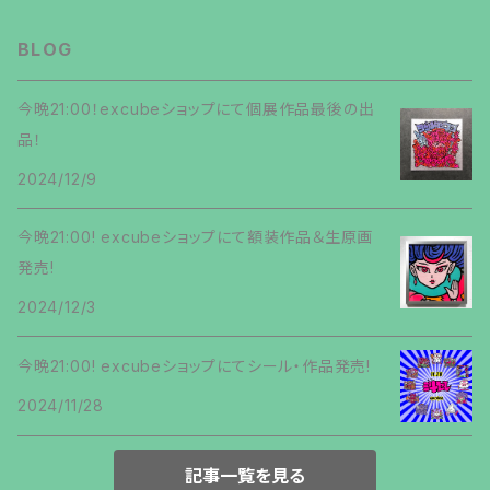
名ん者ソレ!?
第13弾
第13弾
BLOG
第9弾
ネΩマン
第14弾
第14弾
今晩21:00！excubeショップにて個展作品最後の出
第10弾
品！
第15弾
第15弾
第11弾
2024/12/9
第16弾
第16弾
今晩21:00! excubeショップにて額装作品＆生原画
第12弾
発売!
第17弾
第17弾
第13弾
2024/12/3
第18弾
第18弾
第14弾
今晩21:00! excubeショップにてシール・作品発売!
第19弾
2024/11/28
第19弾
第15弾
第20弾
第20弾
記事一覧を見る
第16弾