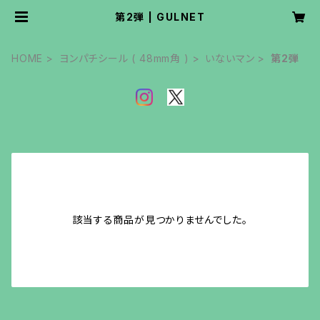
第2弾 | GULNET
HOME
ヨンパチシール ( 48mm角 )
いないマン
第2弾
該当する商品が見つかりませんでした。