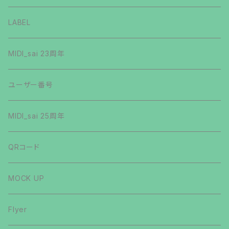
第6弾
第5弾
手描き文字
第3弾
第2弾
第1弾
その他
LABEL
第7弾
第6弾
OTHERS
第2弾
クリプトマン
MIDI_sai 23周年
第8弾
第7弾
MUSIC
第3弾
第1弾
ステッカーシール
ユーザー番号
番外編
第8弾
第4弾
第2弾
バグリマン
MIDI_sai 25周年
第9弾
第9弾
第5弾
アブストマン
QRコード
第10弾
第10弾
第6弾
シルキチマン
MOCK UP
第11弾
第11弾
第7弾
第1弾
駄スラ展
Flyer
第12弾
第12弾
第8弾