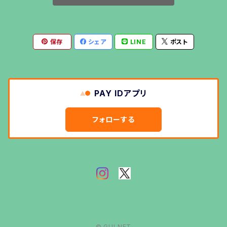
第21弾
第21弾
第17弾
保存
シェア
LINE
ポスト
第22弾
第22弾
第18弾
第23弾
第23弾
第19弾
PAY IDアプリ
第24弾
第20弾
フォローする
第25弾
第21弾
第26弾
第22弾
第27弾
第23弾
第28弾
© GULNET