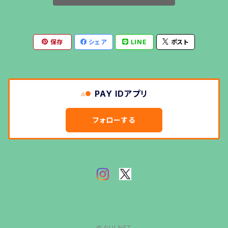
第21弾
第21弾
第17弾
保存
シェア
LINE
ポスト
第22弾
第22弾
第18弾
第23弾
第23弾
第19弾
PAY IDアプリ
第24弾
第20弾
フォローする
第25弾
第21弾
第26弾
第22弾
第27弾
第23弾
第28弾
© GULNET