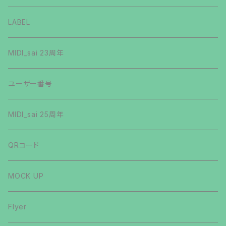
第6弾
第5弾
手描き文字
第3弾
第2弾
第1弾
その他
LABEL
第7弾
第6弾
OTHERS
第2弾
クリプトマン
MIDI_sai 23周年
第8弾
第7弾
MUSIC
第3弾
第1弾
ステッカーシール
ユーザー番号
番外編
第8弾
第4弾
第2弾
バグリマン
MIDI_sai 25周年
第9弾
第9弾
第5弾
アブストマン
QRコード
第10弾
第10弾
第6弾
シルキチマン
MOCK UP
第11弾
第11弾
第7弾
第1弾
駄スラ展
Flyer
第12弾
第12弾
第8弾