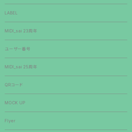
第6弾
第5弾
手描き文字
第3弾
第2弾
第1弾
その他
LABEL
第7弾
第6弾
OTHERS
第2弾
クリプトマン
MIDI_sai 23周年
第8弾
第7弾
MUSIC
第3弾
第1弾
ステッカーシール
ユーザー番号
番外編
第8弾
第4弾
第2弾
バグリマン
MIDI_sai 25周年
第9弾
第9弾
第5弾
アブストマン
QRコード
第10弾
第10弾
第6弾
シルキチマン
MOCK UP
第11弾
第11弾
第7弾
第1弾
駄スラ展
Flyer
第12弾
第12弾
第8弾