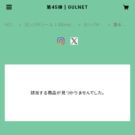
第45弾 | GULNET
HOM
ヨンパチシール ( 48mm角
ヨンパチマ
第45
E
)
ン
弾
該当する商品が見つかりませんでした。