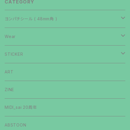
CATEGORY
ヨンパチシール ( 48mm角 )
いないマン
Wear
第4弾
イジクリマン
T-shirts
STICKER
第3弾
第1弾
Long Sleeve
シルキチナイト
Hoody
GULPLOTT
ART
第2弾
第2弾
第1弾
BIOMMENT
ソックリダッチ
Sweat
手描きステッカー
ZINE
第5弾
第3弾
第2弾
GAG
第1弾
肥マン
Others
MIDI_sai 20周年
第1弾
第4弾
CRYPTO
第2弾
第1弾
ヨンパチマン
ABSTOON