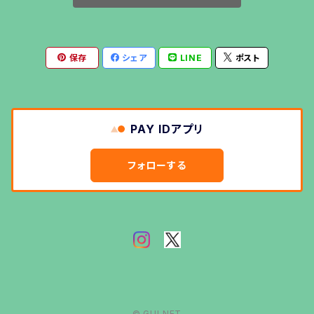
第21弾
第21弾
第17弾
保存
シェア
LINE
ポスト
第22弾
第22弾
第18弾
第23弾
第23弾
第19弾
PAY IDアプリ
第24弾
第20弾
フォローする
第25弾
第21弾
第26弾
第22弾
第27弾
第23弾
第28弾
© GULNET