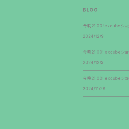
名ん者ソレ!?
第13弾
第13弾
BLOG
第9弾
ネΩマン
第14弾
第14弾
今晩21:00！excub
第10弾
2024/12/9
第15弾
第15弾
第11弾
今晩21:00! excub
第16弾
第16弾
第12弾
2024/12/3
第17弾
第17弾
第13弾
今晩21:00! excub
第18弾
第18弾
2024/11/28
第14弾
第19弾
第19弾
第15弾
第20弾
第20弾
第16弾