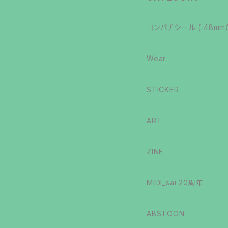
ヨンパチシール ( 48mm
いないマン
Wear
第4弾
イジクリマン
T-shirts
STICKER
第3弾
第1弾
Long Sleeve
シルキチナイト
Hoody
GULPLOTT
ART
第2弾
第2弾
第1弾
BIOMMENT
ソックリダッチ
Sweat
手描きステッカー
ZINE
第5弾
第3弾
第2弾
GAG
第1弾
肥マン
Others
MIDI_sai 20周年
第1弾
第4弾
CRYPTO
第2弾
第1弾
ヨンパチマン
ABSTOON