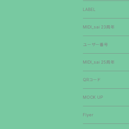
第6弾
第5弾
手描き文字
第3弾
第2弾
第1弾
その他
LABEL
第7弾
第6弾
OTHERS
第2弾
クリプトマン
MIDI_sai 23周年
第8弾
第7弾
MUSIC
第3弾
第1弾
ステッカーシール
ユーザー番号
番外編
第8弾
第4弾
第2弾
バグリマン
MIDI_sai 25周年
第9弾
第9弾
第5弾
アブストマン
QRコード
第10弾
第10弾
第6弾
シルキチマン
MOCK UP
第11弾
第11弾
第7弾
第1弾
駄スラ展
Flyer
第12弾
第12弾
第8弾