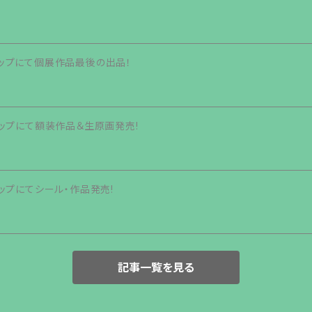
eショップにて個展作品最後の出品！
eショップにて額装作品＆生原画発売!
eショップにてシール・作品発売!
記事一覧を見る