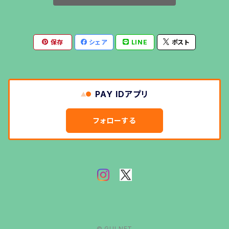
第21弾
第21弾
第17弾
保存
シェア
LINE
ポスト
第22弾
第22弾
第18弾
第23弾
第23弾
第19弾
PAY IDアプリ
第24弾
第20弾
フォローする
第25弾
第21弾
第26弾
第22弾
第27弾
第23弾
第28弾
© GULNET