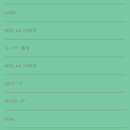
第6弾
第5弾
手描き文字
第3弾
第2弾
第1弾
その他
LABEL
第7弾
第6弾
OTHERS
第2弾
クリプトマン
MIDI_sai 23周年
第8弾
第7弾
MUSIC
第3弾
第1弾
ステッカーシール
ユーザー番号
番外編
第8弾
第4弾
第2弾
バグリマン
MIDI_sai 25周年
第9弾
第9弾
第5弾
アブストマン
QRコード
第10弾
第10弾
第6弾
シルキチマン
MOCK UP
第11弾
第11弾
第7弾
第1弾
駄スラ展
Flyer
第12弾
第12弾
第8弾