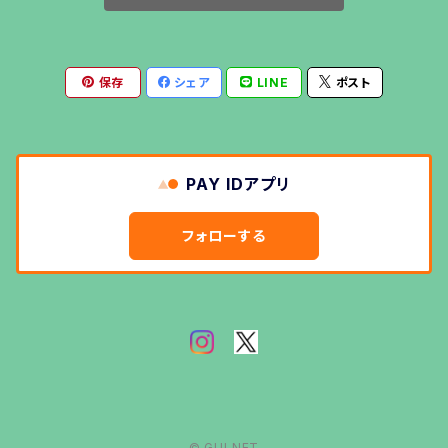
第21弾
第21弾
第17弾
保存
シェア
LINE
ポスト
第22弾
第22弾
第18弾
第23弾
第23弾
第19弾
PAY IDアプリ
第24弾
第20弾
フォローする
第25弾
第21弾
第26弾
第22弾
第27弾
第23弾
第28弾
© GULNET