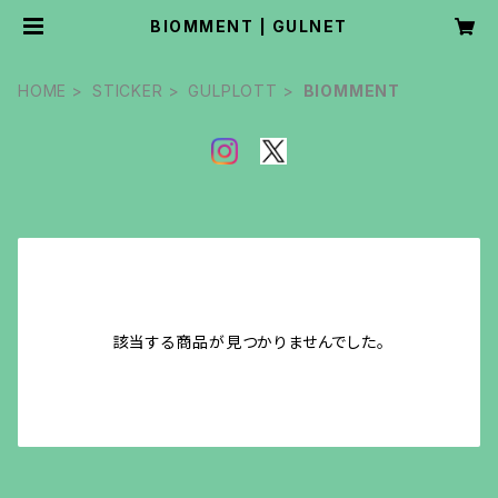
BIOMMENT | GULNET
HOME
STICKER
GULPLOTT
BIOMMENT
該当する商品が見つかりませんでした。