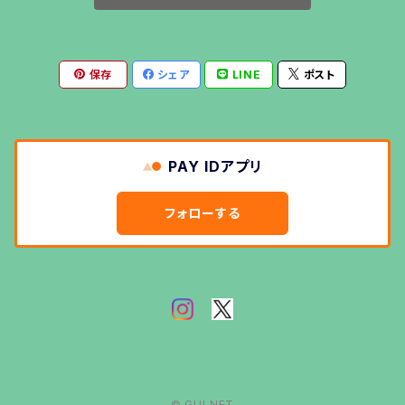
第21弾
第21弾
第17弾
保存
シェア
LINE
ポスト
第22弾
第22弾
第18弾
第23弾
第23弾
第19弾
PAY IDアプリ
第24弾
第20弾
フォローする
第25弾
第21弾
第26弾
第22弾
第27弾
第23弾
第28弾
© GULNET