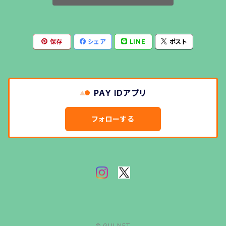
第21弾
第21弾
第17弾
保存
シェア
LINE
ポスト
第22弾
第22弾
第18弾
第23弾
第23弾
第19弾
PAY IDアプリ
第24弾
第20弾
フォローする
第25弾
第21弾
第26弾
第22弾
第27弾
第23弾
第28弾
© GULNET