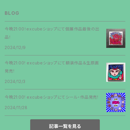
名ん者ソレ!?
第13弾
第13弾
BLOG
第9弾
ネΩマン
第14弾
第14弾
今晩21:00！excubeショップにて個展作品最後の出
第10弾
品！
第15弾
第15弾
第11弾
2024/12/9
第16弾
第16弾
今晩21:00! excubeショップにて額装作品＆生原画
第12弾
発売!
第17弾
第17弾
第13弾
2024/12/3
第18弾
第18弾
第14弾
今晩21:00! excubeショップにてシール・作品発売!
第19弾
2024/11/28
第19弾
第15弾
第20弾
第20弾
記事一覧を見る
第16弾